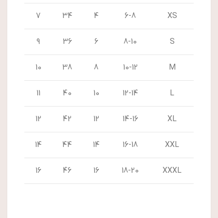
7
34
4
6-8
XS
9
36
6
8-10
S
10
38
8
10-12
M
11
40
10
12-14
L
12
42
12
14-16
XL
14
44
14
16-18
XXL
16
46
16
18-20
XXXL