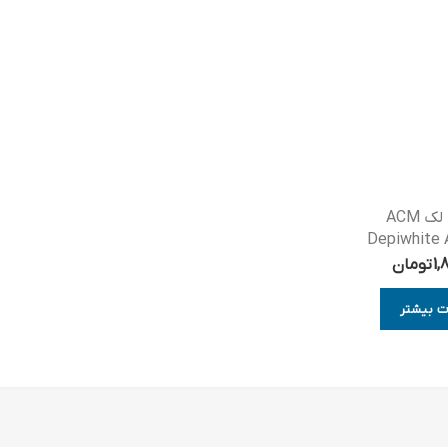
کرم ضد لک ACM
Depiwhite
1,
تومان
ت بیشتر