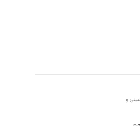
مینی و
احت