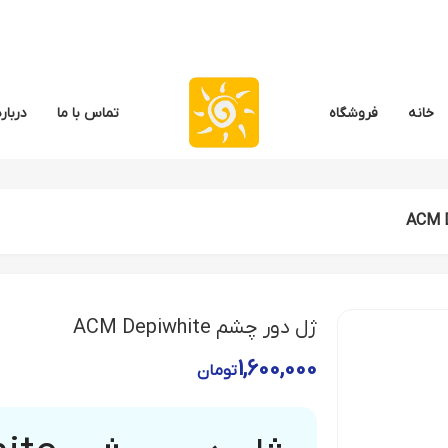
خانه
فروشگاه
تماس با ما
درباره
ژل دور چشم ACM Depiwhite
1,600,000
تومان