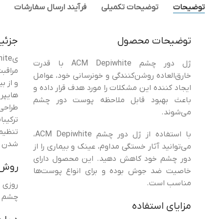
توضیحات
توضیحات تکمیلی
فرآیند ارسال سفارشات
توضیحات محصول
جزئی
ژل دور چشم ACM Depiwhite با قدرت
مراقب
خارق‌العاده روشن‌کنندگی و خونرسانی خود، عوامل
و از ب
ایجاد کننده این مشکلات را مورد هدف قرار داده و
هایپر
باعث بهبود قابل ملاحظه پوست دور چشم
طراحی
می‌شوند.
ترکیبا
تنظیم 
با استفاده از ژل دور چشم ACM Depiwhite،
شدن پ
می‌توانید آثار خستگی مداوم، عینک و بیماری را از
دور چشم خود کاهش دهید. این محصول دارای
روش 
خاصیت ضد جوش بوده و برای انواع پوست‌ها
مناسب است.
روزی د
چشم بم
مزایای استفاده