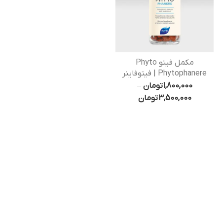
مکمل فیتو Phyto
Phytophanere | فیتوفاینر
1,800,000
تومان
–
3,500,000
تومان