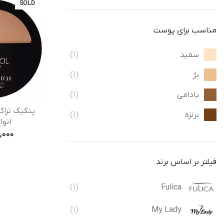
SOLD
مناسب برای پوست
سفید
(1)
بژ
(1)
بادامی
(1)
پنکیک تراک
برنزه
(1)
انو
9,000
فیلتر بر اساس برند
(1)
Fulica
(1)
My Lady